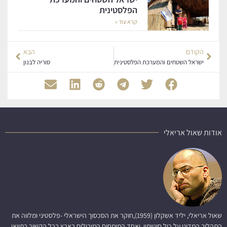
הפלסטינית
קרא עוד »
הקודם
הבא
ישראל השטחים והמערכת הפלסטינית
סוריה לבנון
אודות שאול אריאלי
שאול אריאלי, יליד אשקלון (1959),חוקר את הסכסוך הישראלי -פלסטיני ומלווה את
התהליך המדיני על כול סוגיותיו, ואחד המומחים המובילים בארץ בכל הקשור בתוואי