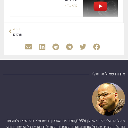
קרא עוד »
הבא
סרטים
אודות שאול אריאלי
שאול אריאלי, יליד אשקלון (1959),חוקר את הסכסוך הישראלי -פלסטיני ומלווה את
התהליך המדיני על כול סוגיותיו, ואחד המומחים המובילים בארץ בכל הקשור בתוואי